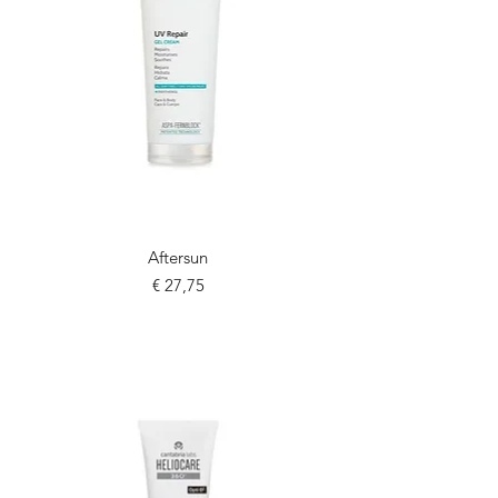
Aftersun
Prijs
€ 27,75