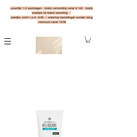
Levertijd: 1-2 werkdagen - Gratis verzending vanaf € 100 - Gratis
staaltjes bij iedere bestelling
Jaarlijks verlof t.e.m. 9/08 — webshop bestellingen worden terug
verstuurd vanaf 10/08