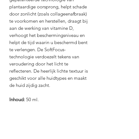
plantaardige oorsprong, helpt schade
door zonlicht (zoals collageenafbraak)
te voorkomen en herstellen, draagt bij
aan de werking van vitamine D,
verhoogt het beschermingsniveau en
helpt de tijd waarin u beschermd bent
te verlengen. De SoftFocus-
technologie verdoezelt tekens van
veroudering door het licht te
reflecteren. De heerlijk lichte textuur is
geschikt voor alle huidtypes en maakt
de huid zijdig zacht.
Inhoud:
50 ml.
Eigenschappen
Breedspectrumbescherming
Voor wie geschikt?
(SPF50+, UVA, UVB, zichtbaar licht