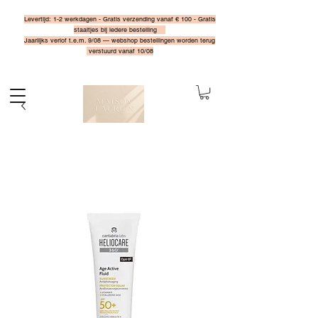
Levertijd: 1-2 werkdagen - Gratis verzending vanaf € 100 - Gratis
staaltjes bij iedere bestelling
Jaarlijks verlof t.e.m. 9/08 — webshop bestellingen worden terug
verstuurd vanaf 10/08